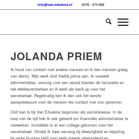
info@van-erkelens.nl
0578 - 574 808
JOLANDA PRIEM
Ik houd van contact met andere mensen en ik ben mensen graag
van dienst. Mijn werk sluit hierbij prima aan. Ik verwerk
administraties, verzorg voor een aantal klanten de facturatie en
het debiteurenbeheer en ik werk als back-up voor het
secretariaat. Regelmatig ben ik dan ook het eerste
aanspreekpunt voor de mensen die contact met ons opnemen.
Ooit ben ik bij Van Erkelens begonnen als secretaresse. In de
loop van de tijd heb ik ook geleerd om financiële administraties te
verwerken. Inmiddels is er een collega gekomen voor het
secretariaat. Omdat ik haar vervang bij afwezigheid en bijspring
bij grote klussen blijft mijn werk steeds afwisselend en