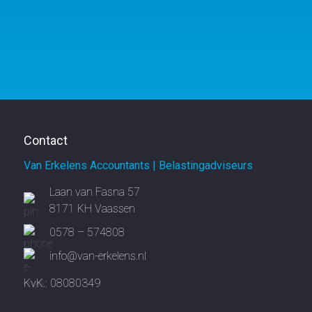
Contact
Van Erkelens Accountants | Belastingadviseurs
Laan van Fasna 57
8171 KH Vaassen
0578 – 574808
info@van-erkelens.nl
KvK.: 08080349