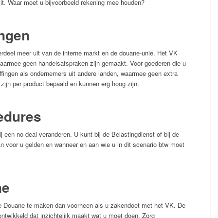
it. Waar moet u bijvoorbeeld rekening mee houden?
ingen
rdeel meer uit van de interne markt en de douane-unie. Het VK
waarmee geen handelsafspraken zijn gemaakt. Voor goederen die u
 heffingen als ondernemers uit andere landen, waarmee geen extra
zijn per product bepaald en kunnen erg hoog zijn.
edures
 een no deal veranderen. U kunt bij de Belastingdienst of bij de
 voor u gelden en wanneer en aan wie u in dit scenario btw moet
ne
 de Douane te maken dan voorheen als u zakendoet met het VK. De
ntwikkeld dat inzichtelijk maakt wat u moet doen. Zorg