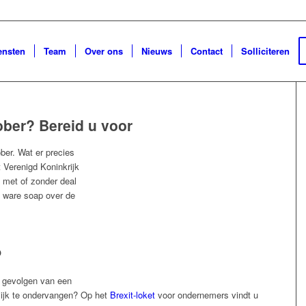
ensten
Team
Over ons
Nieuws
Contact
Solliciteren
ober? Bereid u voor
ber. Wat er precies
t Verenigd Koninkrijk
 met of zonder deal
n ware soap over de
?
 gevolgen van een
elijk te ondervangen? Op het
Brexit-loket
voor ondernemers vindt u