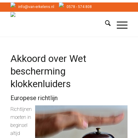
info@van-erkelens.nl
0578 - 574 808
Akkoord over Wet
bescherming
klokkenluiders
Europese richtlijn
Richtlijnen
moeten in
beginsel
altijd