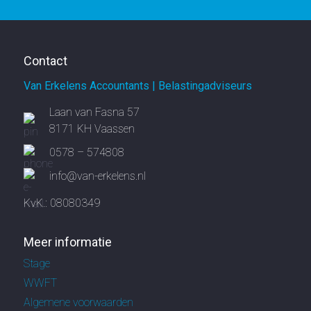
Contact
Van Erkelens Accountants | Belastingadviseurs
Laan van Fasna 57
8171 KH Vaassen
0578 – 574808
info@van-erkelens.nl
KvK.: 08080349
Meer informatie
Stage
WWFT
Algemene voorwaarden